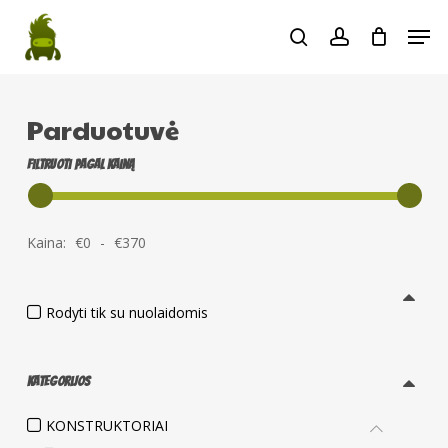
Skip
Men
to
search
account
main
content
Parduotuvė
Filtruoti pagal kainą
Kaina:
€
0
-
€
370
Rodyti tik su nuolaidomis
Kategorijos
KONSTRUKTORIAI