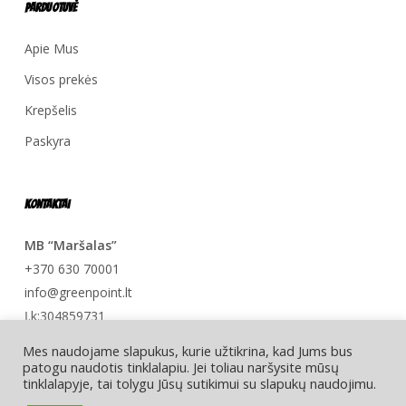
Parduotuvė
Apie Mus
Visos prekės
Krepšelis
Paskyra
Kontaktai
MB “Maršalas”
+370 630 70001
info@greenpoint.lt
Į.k:304859731
Mes naudojame slapukus, kurie užtikrina, kad Jums bus
patogu naudotis tinklalapiu. Jei toliau naršysite mūsų
tinklalapyje, tai tolygu Jūsų sutikimui su slapukų naudojimu.