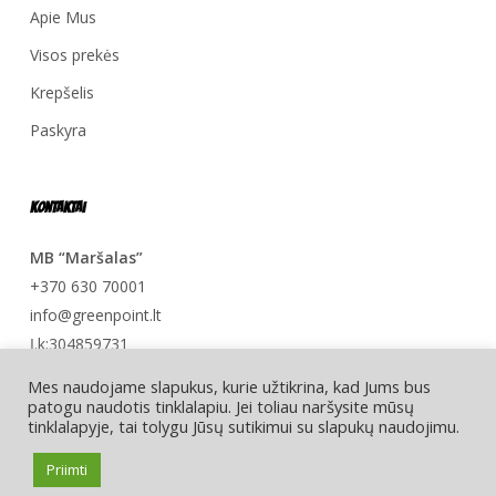
Apie Mus
Visos prekės
Krepšelis
Paskyra
Kontaktai
MB “Maršalas”
+370 630 70001
info@greenpoint.lt
Į.k:304859731
Mes naudojame slapukus, kurie užtikrina, kad Jums bus
patogu naudotis tinklalapiu. Jei toliau naršysite mūsų
tinklalapyje, tai tolygu Jūsų sutikimui su slapukų naudojimu.
© 2026 Greenpoint.lt.
Priimti