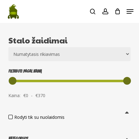
Skip
Men
to
search
account
main
content
Stalo žaidimai
Filtruoti pagal kainą
Kaina:
€
0
-
€
370
Rodyti tik su nuolaidomis
Kategorijos