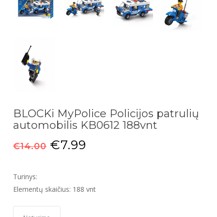
BLOCKi MyPolice Policijos patrulių
automobilis KB0612 188vnt
Original
Current
€
7.99
€
14.00
price
price
was:
is:
Turinys:
€14.00.
€7.99.
Elementų skaičius: 188 vnt