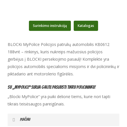
Surinkimo instrukciją
Katalogas
BLOCKi MyPolice Policijos patrulių automobilis KB0612
188vnt – rinkinys, kuris nukreips mažuosius policijos
gerbėjus į BLOCKI persekiojimo pasaulį! Komplekte yra
policijos automobilis specialioms misijoms ir dvi policininkų ir
piktadario ant motorolerio figūrėlės.
Su „MyPolice“ serija galite pasijusti tikru policininku!
„Blocki MyPolice“ yra puiki delionė tiems, kurie nori tapti
tikrais teisėsaugos pareigūnais.
PLAČIAU