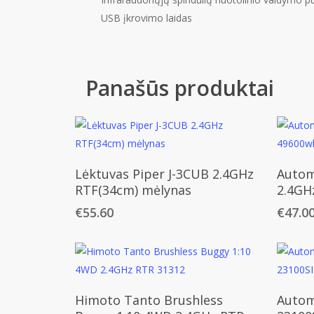
USB įkrovimo laidas
Panašūs produktai
Daugiau
Lėktuvas Piper J-3CUB 2.4GHz
Autom
RTF(34cm) mėlynas
2.4GH
€
55.60
€
47.0
Daugiau
Himoto Tanto Brushless
Autom