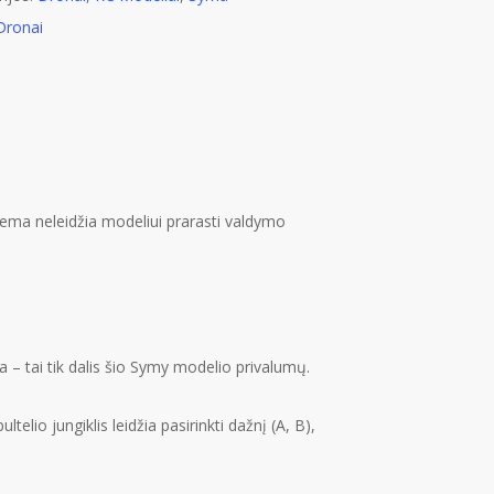
Dronai
tema neleidžia modeliui prarasti valdymo
 – tai tik dalis šio Symy modelio privalumų.
elio jungiklis leidžia pasirinkti dažnį (A, B),