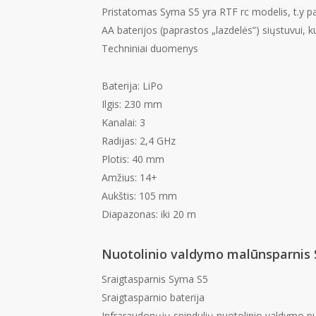
Pristatomas Syma S5 yra RTF rc modelis, t.y paru
AA baterijos (paprastos „lazdelės”) siųstuvui, k
Techniniai duomenys
Baterija: LiPo
Ilgis: 230 mm
Kanalai: 3
Radijas: 2,4 GHz
Plotis: 40 mm
Amžius: 14+
Aukštis: 105 mm
Diapazonas: iki 20 m
Nuotolinio valdymo malūnsparnis
Sraigtasparnis Syma S5
Sraigtasparnio baterija
Infraraudonųjų spindulių nuotolinio valdymo pu