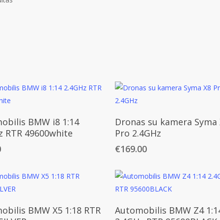
Daugiau
Daugiau
obilis BMW i8 1:14
Dronas su kamera Syma 
z RTR 49600white
Pro 2.4GHz
0
€
169.00
Daugiau
Daugiau
obilis BMW X5 1:18 RTR
Automobilis BMW Z4 1:1