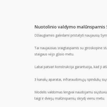
Nuotolinio valdymo malūnsparnis
Džiaugiamės galėdami pristatyti naujausią Sym
Tai naujausias sraigtasparnis su giroskopine s
staigaus vėjo gūsio metu.
Labai patvari konstrukcija garantuoja, kad ji atl
3 kanalų aparatai, infraraudonųjų spindulių sių
Modelis valdomas lengvai naudojamu siųstuvu, kur
taigi ir dviejų malūnsparnių skrydį vienu metu.