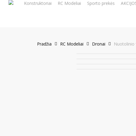
Konstruktoriai
RC Modeliai
Sporto prekės
AKCIJO
Skip
to
main
content
Pradžia
RC Modeliai
Dronai
Nuotolinio