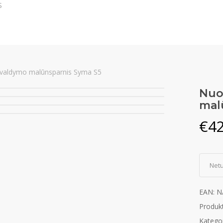
S
 valdymo malūnsparnis Syma S5
Nuo
mal
€
42
Net
EAN:
N
Produk
Kategor