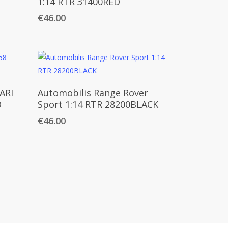
1:14 RTR 31400RED
€
46.00
Daugiau
ARI
Automobilis Range Rover
D
Sport 1:14 RTR 28200BLACK
€
46.00