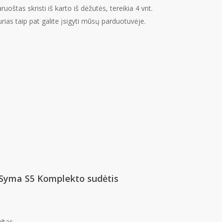
oštas skristi iš karto iš dėžutės, tereikia 4 vnt.
urias taip pat galite įsigyti mūsų parduotuvėje.
 Syma S5 Komplekto sudėtis
ltas