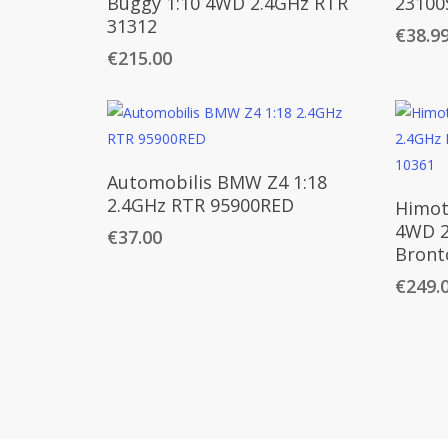
Buggy 1:10 4WD 2.4GHz RTR
23100
31312
€
38.9
€
215.00
Daugiau
Automobilis BMW Z4 1:18
2.4GHz RTR 95900RED
Himot
4WD 2
€
37.00
Bront
€
249.