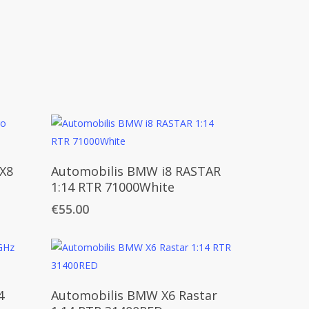
Daugiau
X8
Automobilis BMW i8 RASTAR
1:14 RTR 71000White
€
55.00
Daugiau
4
Automobilis BMW X6 Rastar