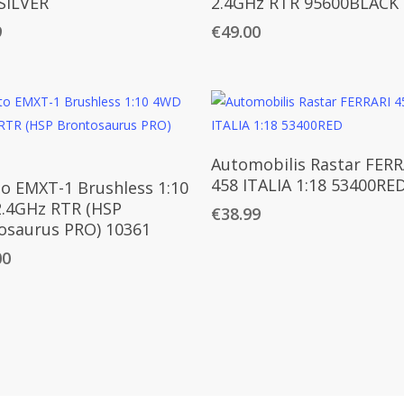
SILVER
2.4GHz RTR 95600BLACK
9
€
49.00
Daugiau
Automobilis Rastar FERR
Daugiau
458 ITALIA 1:18 53400RE
o EMXT-1 Brushless 1:10
.4GHz RTR (HSP
€
38.99
osaurus PRO) 10361
00