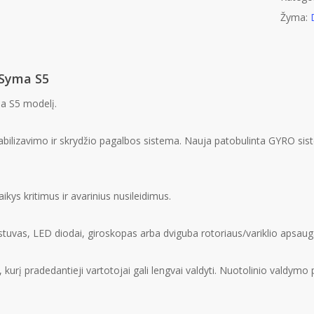
Žyma:
 Syma S5
a S5 modelį.
tabilizavimo ir skrydžio pagalbos sistema. Nauja patobulinta GYRO sis
aikys kritimus ir avarinius nusileidimus.
stuvas, LED diodai, giroskopas arba dviguba rotoriaus/variklio apsauga
į pradedantieji vartotojai gali lengvai valdyti. Nuotolinio valdymo pult