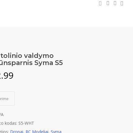
0
search
accou
facebook
tolinio valdymo
ūnsparnis Syma S5
.99
urime
/A
to kodas:
S5-WHT
ijos:
Dronai
,
RC Modeliai
,
Syma