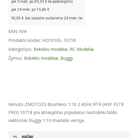
per
3
mėn. po
83,33
€ be pabrangimo
per 24 mėn. po
15,86
€
tis
300,00
€, kai sutartis sudaroma 24 mėn. terminui, metinė palūkanų norma –
13
EAN:
N/A
Produkto kodas:
HI3101BL-10718
Kategorijos:
Bekelės modeliai
,
RC Modeliai
Žymos:
Bekelės modeliai
,
Buggy
Himoto ZMOTOZ3 Brushless 1:10 2.4GHz RTR (HSP XSTR
PRO) 10718 yra atnaujintas populiarus nuotoliniu būdu
valdomas Buggy 1:10 mastelio versija.
Plačiau...