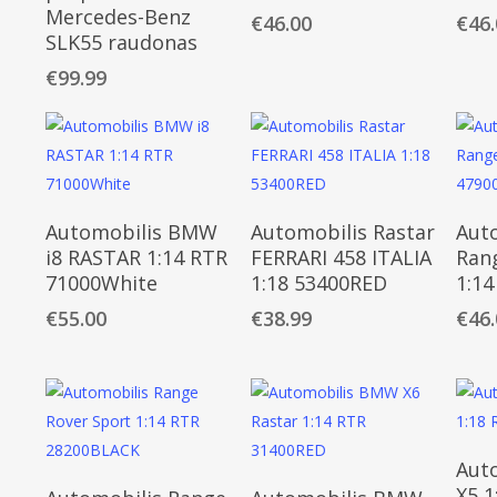
Mercedes-Benz
€
46.00
€
46
SLK55 raudonas
€
99.99
Daugiau
Daugiau
Automobilis BMW
Automobilis Rastar
Aut
i8 RASTAR 1:14 RTR
FERRARI 458 ITALIA
Ran
71000White
1:18 53400RED
1:1
€
55.00
€
38.99
€
46
Aut
Daugiau
Daugiau
X5 1