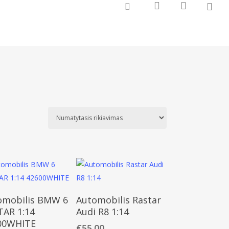
0
search
account
facebook
Daugiau
Daugiau
omobilis BMW 6
Automobilis Rastar
TAR 1:14
Audi R8 1:14
00WHITE
€
55.00