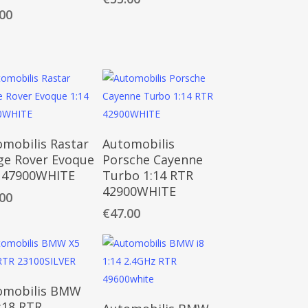
.00
Daugiau
Daugiau
omobilis Rastar
Automobilis
ge Rover Evoque
Porsche Cayenne
4 47900WHITE
Turbo 1:14 RTR
42900WHITE
.00
€
47.00
Daugiau
omobilis BMW
Daugiau
:18 RTR