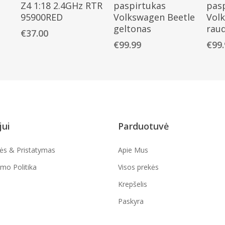
Z4 1:18 2.4GHz RTR
paspirtukas
pas
95900RED
Volkswagen Beetle
Vol
geltonas
rau
€
37.00
€
99.99
€
99
jui
Parduotuvė
lės & Pristatymas
Apie Mus
umo Politika
Visos prekės
Krepšelis
Paskyra