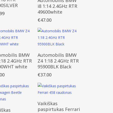
Automobilis BMW
00SILVER
i8 1:14 2.4GHz RTR
49600white
.99
€
47.00
Daugiau
Daugiau
omobilis BMW
Automobilis BMW
:18 2.4GHz RTR
Z4 1:18 2.4GHz RTR
00WHT white
95900BLK Black
.00
€
37.00
Daugiau
Vaikiškas
Daugiau
paspirtukas Ferrari
iškas