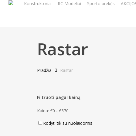
Konstruktoriai
RC Modeliai
Sporto prekės
AKCIJO
Skip
to
main
content
Rastar
Pradžia
Rastar
Filtruoti pagal kainą
Kaina:
€
0
-
€
370
Rodyti tik su nuolaidomis