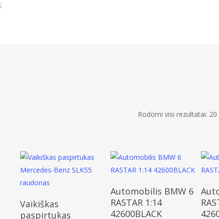
S
Rodomi visi rezultatai: 20
Daugiau
Automobilis BMW 6
Aut
Į Krepšelį
RASTAR 1:14
RAS
Vaikiškas
42600BLACK
426
paspirtukas