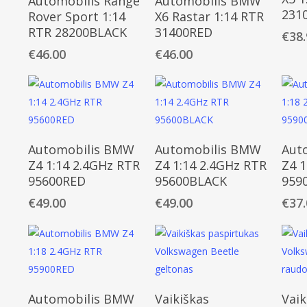
Automobilis Range
Automobilis BMW
231
Rover Sport 1:14
X6 Rastar 1:14 RTR
RTR 28200BLACK
31400RED
€
38
€
46.00
€
46.00
Daugiau
Daugiau
Automobilis BMW
Automobilis BMW
Aut
Z4 1:14 2.4GHz RTR
Z4 1:14 2.4GHz RTR
Z4 1
95600RED
95600BLACK
959
€
49.00
€
49.00
€
37
Daugiau
Daugiau
Automobilis BMW
Vaikiškas
Vaik