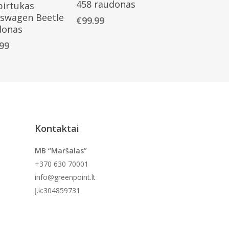
458 raudonas
pirtukas
kswagen Beetle
€
99.99
donas
.99
Kontaktai
MB “Maršalas”
+370 630 70001
info@greenpoint.lt
Į.k:304859731