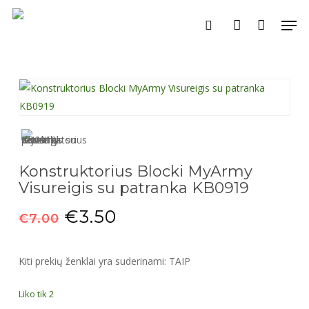
Skip
Men
to
search
account
main
content
Konstruktorius Blocki MyArmy
Visureigis su patranka KB0919
Original
Current
€
3.50
€
7.00
price
price
was:
is:
Kiti prekių ženklai yra suderinami: TAIP
€7.00.
€3.50.
Liko tik 2