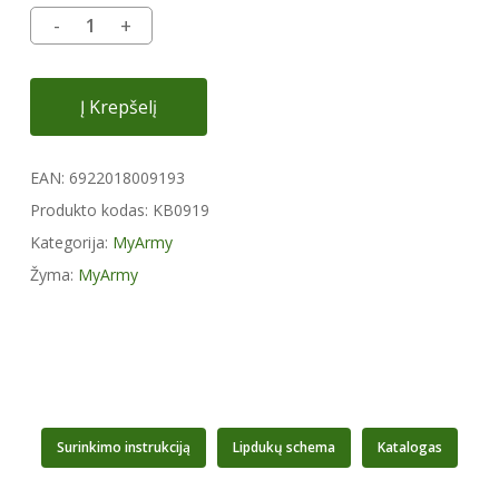
Į Krepšelį
EAN:
6922018009193
Produkto kodas:
KB0919
Kategorija:
MyArmy
Žyma:
MyArmy
Surinkimo instrukciją
Lipdukų schema
Katalogas