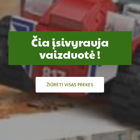
Čia įsivyrauja
vaizduotė !
ŽIŪRĖTI VISAS PREKES